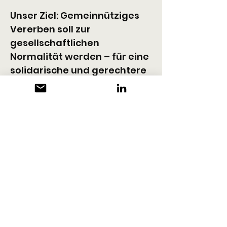
Unser Ziel: Gemeinnütziges 
Vererben soll zur 
gesellschaftlichen 
Normalität werden – für eine 
solidarische und gerechtere 
Zukunft.
KONTAKT
Verein Allianz für das 
Gemeinwohl
3000 Bern
+41 77 400 32 81
www.allianzgemeinwohl.ch
www.weiter-wirken.ch