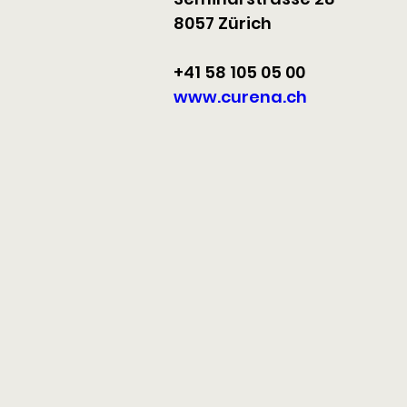
8057 Zürich
+41 58 105 05 00
www.curena.ch