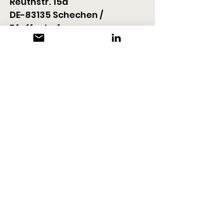
Reuthstr. 15a
DE-83135 Schechen / 
Pfaffenhofen
+49 8031 86219
info@holzverarbeitung-
eder.de
www.holzverarbeitung-
eder.de