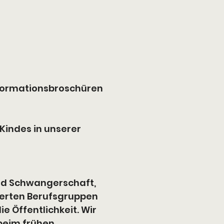
nformationsbroschüren 
indes in unserer 
end Schwangerschaft, 
ierten Berufsgruppen 
e Öffentlichkeit. Wir 
beim frühen 