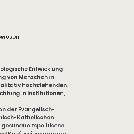
tswesen
ologische Entwicklung 
ung von Menschen in 
ualitativ hochstehenden, 
tung in Institutionen, 
n der Evangelisch-
misch-Katholischen 
n gesundheitspolitische 
und Konfessionsgrenzen 