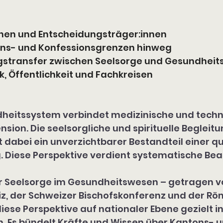
onen und Entscheidungsträger:innen
ns- und Konfessionsgrenzen hinweg
gstransfer zwischen Seelsorge und Gesundhei
tik, Öffentlichkeit und Fachkreisen
dheitssystem verbindet medizinische und techn
sion. Die seelsorgliche und spirituelle Begleit
t dabei ein unverzichtbarer Bestandteil einer q
 Diese Perspektive verdient systematische Beach
 Seelsorge im Gesundheitswesen – getragen vo
iz, der Schweizer Bischofskonferenz und der Rö
iese Perspektive auf nationaler Ebene gezielt i
n. Es bündelt Kräfte und Wissen über Kantons- 