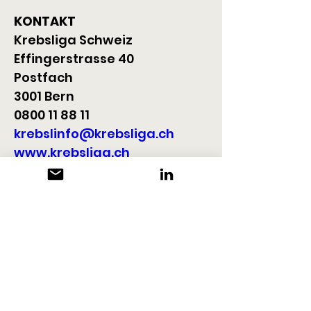
KONTAKT
Krebsliga Schweiz
Effingerstrasse 40
Postfach
3001 Bern
0800 11 88 11
krebslinfo@krebsliga.ch
www.krebsliga.ch
Krebsliga Zentralschweiz
Löwenstrasse 3
6004 Luzern
041 210 25 50
info@krebsliga.info
www.zentralschweiz.krebslig
a.ch