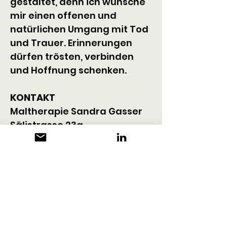
gestaltet, denn ich wünsche 
mir einen offenen und 
natürlichen Umgang mit Tod 
und Trauer. Erinnerungen 
dürfen trösten, verbinden 
und Hoffnung schenken.
KONTAKT
Maltherapie Sandra Gasser
Sälistrasse 23a
6005 Luzern
+41 78 442 04 10 
info@maltherapie-
gasser.ch
www.maltherapie-gasser.ch
www.artbysengi.ch