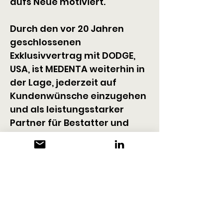
aufs Neue motiviert.
Durch den vor 20 Jahren 
geschlossenen 
Exklusivvertrag mit DODGE, 
USA, ist MEDENTA weiterhin in 
der Lage, jederzeit auf 
Kundenwünsche einzugehen 
und als leistungsstarker 
Partner für Bestatter und 
Apotheker zu agieren.
KONTAKT
Medenta GmbH
Huckrieden Esch 9
DE-49549 Ladbergen