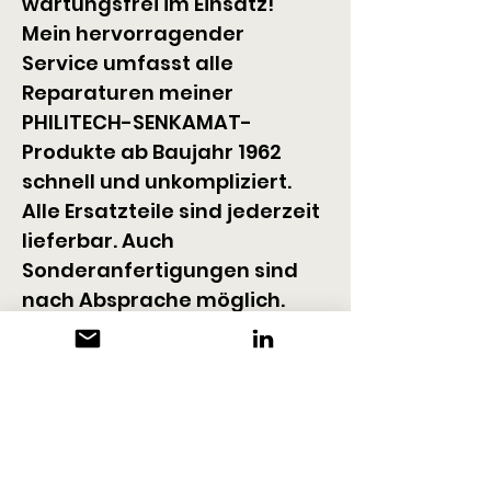
wartungsfrei im Einsatz!
Mein hervorragender 
Service umfasst alle 
Reparaturen meiner 
PHILITECH-SENKAMAT-
Produkte ab Baujahr 1962 
schnell und unkompliziert. 
Alle Ersatzteile sind jederzeit 
lieferbar. Auch 
Sonderanfertigungen sind 
nach Absprache möglich.
KONTAKT
Philitech
Bernhard Philipp
Thal 13
DE-87484 Nesselwang