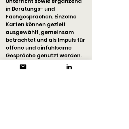
Unterricht sowie ergänzend 
in Beratungs- und 
Fachgesprächen. Einzelne 
Karten können gezielt 
ausgewählt, gemeinsam 
betrachtet und als Impuls für 
offene und einfühlsame 
Gespräche genutzt werden.
KONTAKT
Selina Fässler Design & Kunst
Gutenbergstrasse 1
8280 Kreuzlingen
+41 79 370 89 99
info@rundum-kartensets.ch
www.rundum-kartensets.ch