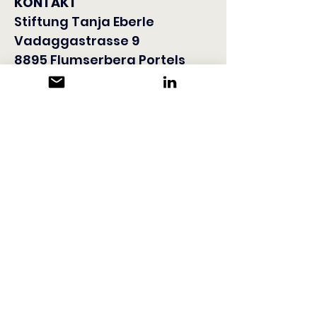
KONTAKT
Stiftung Tanja Eberle
Vadaggastrasse 9
8895 Flumserberg Portels
+41 79 933 88 30
info@stiftung-
tanjaeberle.ch
www.stiftung-tanjaeberle.ch