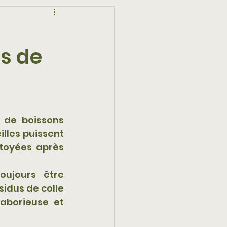
es de
 de boissons 
illes puissent 
toyées après 
ujours être 
idus de colle 
aborieuse et 