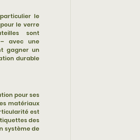
rticulier le 
pour le verre 
eilles sont 
– avec une 
t gagner un 
tion durable 
tion pour ses 
Les matériaux 
icularité est 
tiquettes des 
n système de 