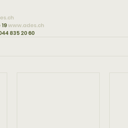
es.ch
19 
www.ades.ch
 044 835 20 60