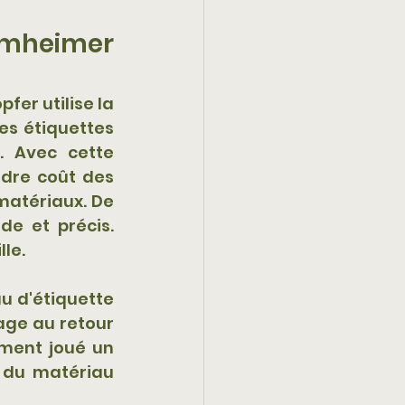
heimer 
er utilise la 
s étiquettes 
. Avec cette 
re coût des 
matériaux. De 
de et précis. 
lle.
u d'étiquette 
age au retour 
ment joué un 
 du matériau 