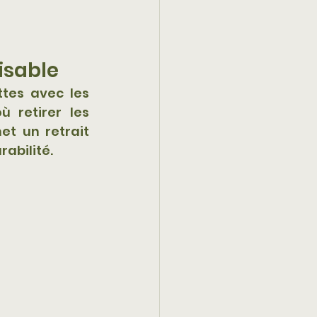
isable
es avec les 
 retirer les 
t un retrait 
rabilité.