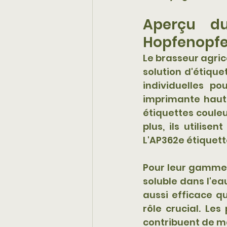
Aperçu du
Hopfenopfe
Le brasseur agric
solution d'étique
individuelles po
imprimante haut
étiquettes couleu
plus, ils utilise
L'AP362e étiquette
Pour leur gamme d
soluble dans l'ea
aussi efficace q
rôle crucial. Le
contribuent de ma