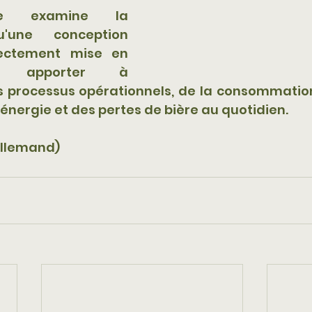
ce examine la 
u'une conception 
ectement mise en 
 apporter à 
s processus opérationnels, de la consommation 
nergie et des pertes de bière au quotidien.
allemand)