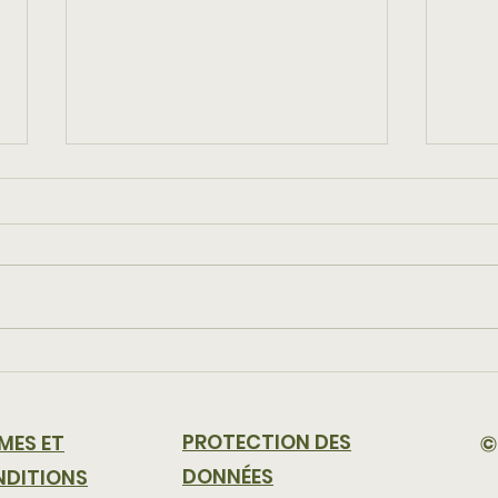
Station de vidange IBC
L'em
pour une élimination
vos 
efficace des produits
PROTECTION DES
©
MES ET
chimiques
DONNÉES
DITIONS