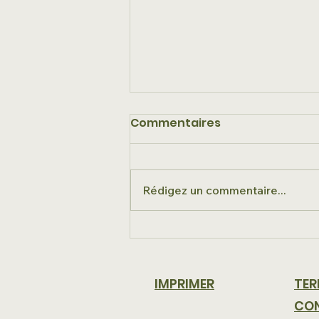
Commentaires
Rédigez un commentaire...
La séparation
mécanique solide-
liquide est cruciale
IMPRIMER
TER
CON