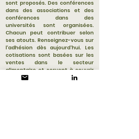
sont proposés. Des conférences 
dans des associations et des 
conférences dans des 
universités sont organisées. 
Chacun peut contribuer selon 
ses atouts. Renseignez-vous sur 
l'adhésion dès aujourd'hui. Les 
cotisations sont basées sur les 
ventes dans le secteur 
alimentaire et servent à couvrir 
les frais de l'organisme. Soutenez 
les autres avec vos 
connaissances ou apprenez des 
autres membres de l’équipe.
Holger.schmidt@mt.com
 +41 79 