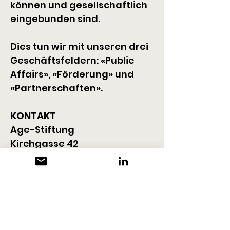
können und gesellschaftlich 
eingebunden sind.
Dies tun wir mit unseren drei 
Geschäftsfeldern: «Public 
Affairs», «Förderung» und 
«Partnerschaften».
KONTAKT
Age-Stiftung
Kirchgasse 42
8001 Zürich
+41 44 455 70 60
info@age-stiftung.ch
www.age-stiftung.ch