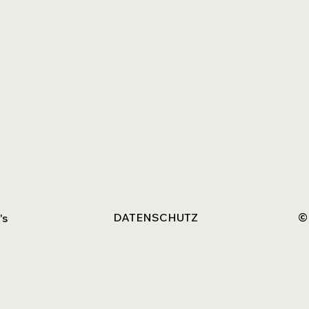
DATENSCHUTZ
©
's