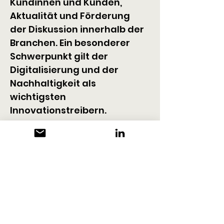
Kundinnen und Kunden, 
Aktualität und Förderung 
der Diskussion innerhalb der 
Branchen. Ein besonderer 
Schwerpunkt gilt der 
Digitalisierung und der 
Nachhaltigkeit als 
wichtigsten 
Innovationstreibern.
Unsere Publikation ist 
redaktionell unabhängig 
und zählt namhafte 
Expertinnen und Experten 
aus Wissenschaft, 
Wirtschaft und Politik zu 
unseren Autorinnen und 