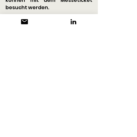
können mit dem Messeticket 
besucht werden.
Die Veranstalter freuen sich auf 
weitere Aussteller.
Event-News
Alle ansehen
Aktuelle Beiträge