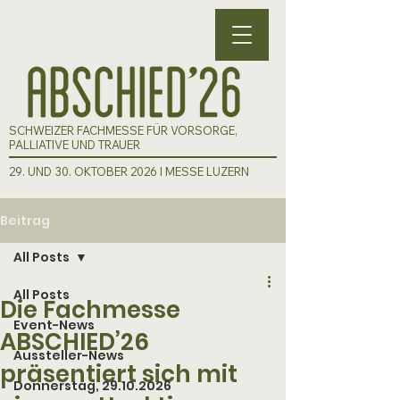
SCHWEIZER FACHMESSE FÜR VORSORGE,
PALLIATIVE UND TRAUER
29. UND 30. OKTOBER 2026 I MESSE LUZERN
Beitrag
All Posts
All Posts
Die Fachmesse
Event-News
ABSCHIED’26
Aussteller-News
präsentiert sich mit
Donnerstag, 29.10.2026