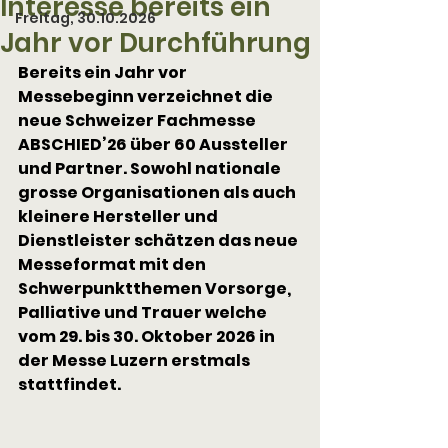
Interesse bereits ein
Freitag, 30.10.2026
Jahr vor Durchführung
Bereits ein Jahr vor 
Messebeginn verzeichnet die 
neue Schweizer Fachmesse 
ABSCHIED’26 über 60 Aussteller 
und Partner. Sowohl nationale 
grosse Organisationen als auch 
kleinere Hersteller und 
Dienstleister schätzen das neue 
Messeformat mit den 
Schwerpunktthemen Vorsorge, 
Palliative und Trauer welche 
vom 29. bis 30. Oktober 2026 in 
der Messe Luzern erstmals 
stattfindet.