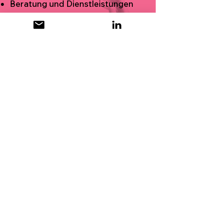
Beratung und Dienstleistungen
Aus- und Weiterbildung
5
Fachverbände und
Organisationen
Verlage und Medien
Die Sichtbarkeit ist
vergangen. Es bleibt
die Liebe und die
Erinnerung.
EIN
AUSSTELLUNGSKONZE