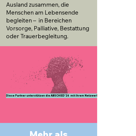
Ausland zusammen, die
Menschen am Lebensende
begleiten – in Bereichen
Vorsorge, Palliative, Bestattung
oder Trauerbegleitung.
Diese Partner unterstützen die ABSCHIED'26 mit ihrem Netzwerk.
Mehr als