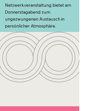
Netzwerkveranstaltung bietet am
Donnerstagabend zum
ungezwungenen Austausch in
persönlicher Atmosphäre.