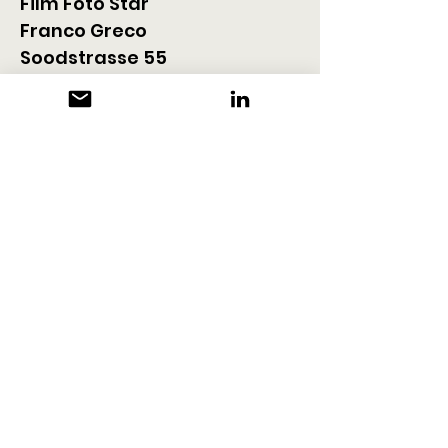
Film Foto Star
Franco Greco
Soodstrasse 55
8134 Adliswil
+41 79 447 72 65
mail@film-star.tv
www.filmfotofranco.com/wei
schno