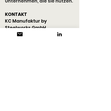
Unternehmen, die sie nutzen.
KONTAKT
KC Manufaktur by 
Steelworks GmbH
Im Kiwitt 30 B
DE-46359 Heiden
+49 28 67 97 57 0
info@kuhlmann-cars.de
www.kuhlmann-cars.de