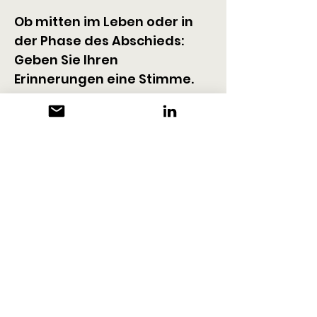
Ob mitten im Leben oder in 
der Phase des Abschieds: 
Geben Sie Ihren 
Erinnerungen eine Stimme.
KONTAKT
Gabriela Meissner
8902 Urdorf
info@lebens-spur.ch
www.lebens-spur.ch