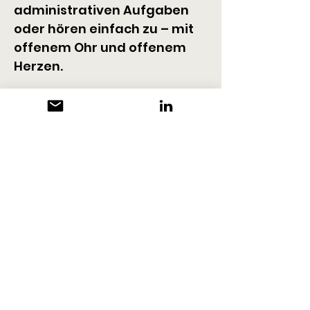
administrativen Aufgaben 
oder hören einfach zu – mit 
offenem Ohr und offenem 
Herzen.
Pro Pallium ist rein 
spendenfinanziert.
KONTAKT
Pro Pallium Schweizer 
Palliativstiftung für Kinder 
und junge Erwachsene 
Leberngasse 19
CH-4600 Olten
+41 62 212 21 37
info@pro-pallium.ch