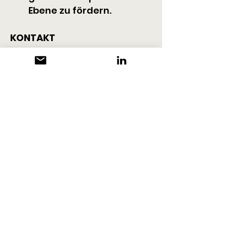
Ebene zu fördern.
KONTAKT
Palliativ Luzern
Geschäftsstelle
Schachenstrasse 9
6010 Kriens
+41 41 511 28 20
info@palliativ-luzern.ch
www.palliativ-luzern.ch