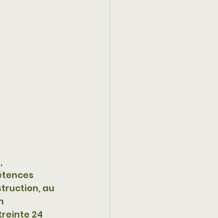
 
étences 
truction, au 
n 
reinte 24 