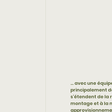
... avec une équip
principalement d
s'étendent de la r
montage et à la m
approvisionnement