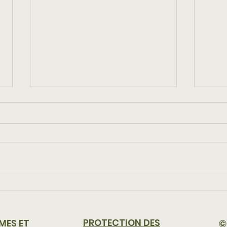
Station de vidange IBC
L'em
pour une élimination
vos 
efficace des produits
PROTECTION DES
©
MES ET