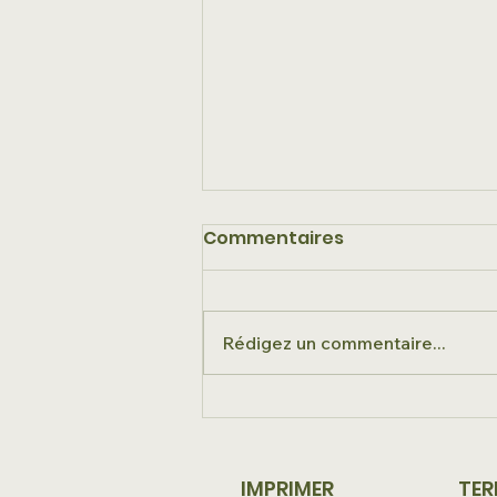
Commentaires
Rédigez un commentaire...
La séparation
mécanique solide-
liquide est cruciale
IMPRIMER
TER