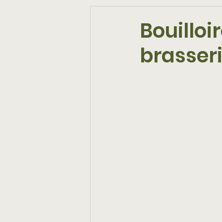
Bouilloi
brasser