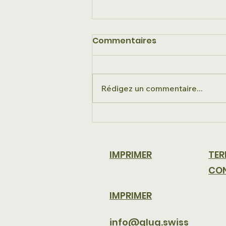
Commentaires
Rédigez un commentaire...
La séparation
mécanique solide-
liquide est cruciale
IMPRIMER
TER
CON
IMPRIMER
info@glug.swiss