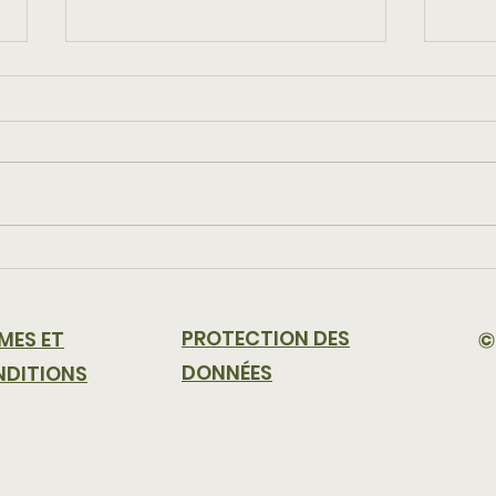
Station de vidange IBC
L'em
pour une élimination
vos 
efficace des produits
PROTECTION DES
©
MES ET
chimiques
DONNÉES
DITIONS