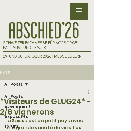
SCHWEIZER FACHMESSE FÜR VORSORGE,
PALLIATIVE UND TRAUER
29. UND 30. OKTOBER 2026 I MESSE LUZERN
Post
All Posts
All Posts
*Visiteurs de GLUG24* -
événement
2/6 vignerons
exposants
La Suisse est un petit pays avec 
forum
une grande variété de vins. Les 