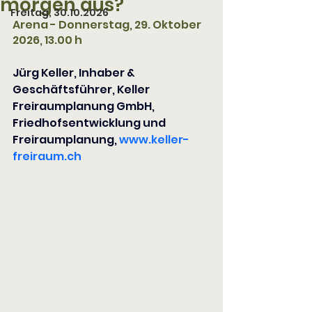
morgen aus?
Freitag, 30.10.2026
Arena - Donnerstag, 29. Oktober 
2026, 13.00 h
Jürg Keller, Inhaber & 
Geschäftsführer, Keller 
Freiraumplanung GmbH, 
Friedhofsentwicklung und 
Freiraumplanung
,
www.keller-
freiraum.ch