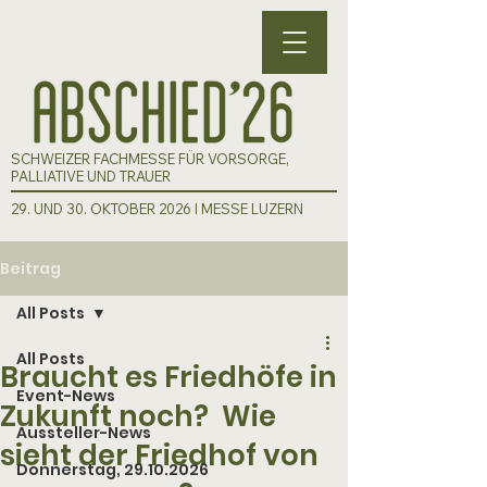
SCHWEIZER FACHMESSE FÜR VORSORGE,
PALLIATIVE UND TRAUER
29. UND 30. OKTOBER 2026 I MESSE LUZERN
Beitrag
All Posts
All Posts
Braucht es Friedhöfe in
Event-News
Zukunft noch? Wie
Aussteller-News
sieht der Friedhof von
Donnerstag, 29.10.2026