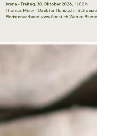
Man gedenke mit Blumen.
Arena - Freitag, 30. Oktober 2026, 11.00 h
Thomas Meier - Direktor Florist.ch – Schweizer
Floristenverband www.florist.ch Warum Blumen
zum Abschied gehören. Eine Reise durch die
Geschichte der Trauerfloristik und der Relevanz
in allen Kulturen. Am 1. November begehen viele
Menschen Allerheiligen. Auf Friedhöfen werden
Gräber geschmückt, Kerzen angezündet und
Blumen niedergelegt. Blumen gehören zu den
ältesten und wichtigsten Trauerritualen unserer
Kultur. Sie spenden Trost,