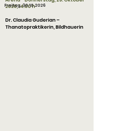
Freitag, 30.10.2026
2026, 14.00 h
Dr. Claudia Guderian – 
Thanatopraktikerin, Bildhauerin