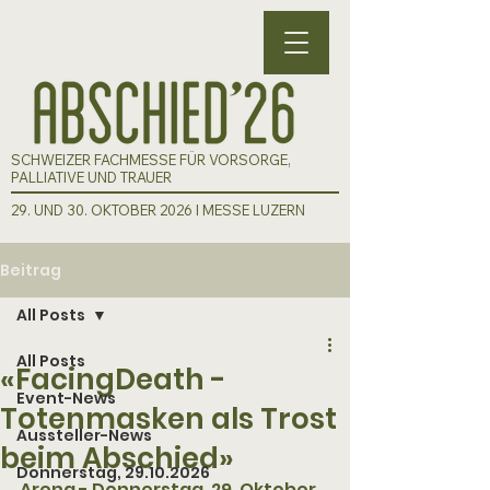
SCHWEIZER FACHMESSE FÜR VORSORGE,
PALLIATIVE UND TRAUER
29. UND 30. OKTOBER 2026 I MESSE LUZERN
Beitrag
All Posts
All Posts
«FacingDeath -
Event-News
Totenmasken als Trost
Aussteller-News
beim Abschied»
Donnerstag, 29.10.2026
Arena - Donnerstag, 29. Oktober 