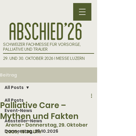
SCHWEIZER FACHMESSE FÜR VORSORGE,
PALLIATIVE UND TRAUER
29. UND 30. OKTOBER 2026 I MESSE LUZERN
Beitrag
All Posts
All Posts
Palliative Care –
Event-News
Mythen und Fakten
Aussteller-News
Arena - Donnerstag, 29. Oktober 
Donnerstag, 29.10.2026
2026,  15.30 Uhr