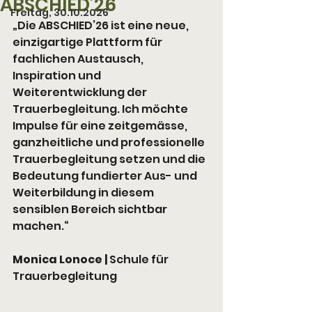
ABSCHIED’26
Freitag, 30.10.2026
„Die ABSCHIED’26 ist eine neue, 
einzigartige Plattform für 
fachlichen Austausch, 
Inspiration und 
Weiterentwicklung der 
Trauerbegleitung. Ich möchte 
Impulse für eine zeitgemässe, 
ganzheitliche und professionelle 
Trauerbegleitung setzen und die 
Bedeutung fundierter Aus- und 
Weiterbildung in diesem 
sensiblen Bereich sichtbar 
machen.“
Monica Lonoce | 
Schule für 
Trauerbegleitung